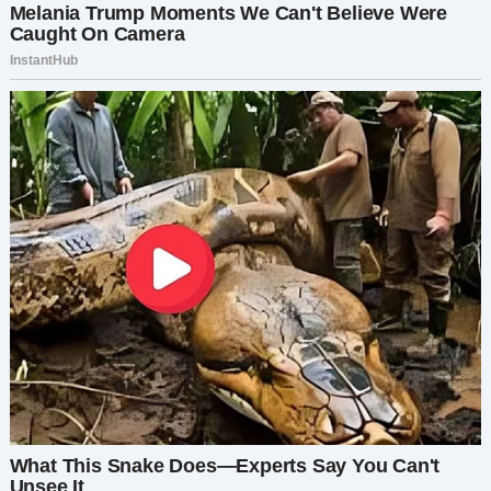
А ты бы вышла замуж, если бы на твоей
свадьбе произошло такое? Обсудим в
комментариях!
Поставь лайк и поделись, если тоже веришь,
что любовь должна быть безусловной!