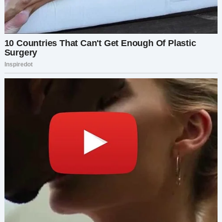
есть. Это единственное, что имеет значение.
Гриша взял меня за руку.
— Если вы не можете поддержать наш брак —
уходите. Но я своего решения не изменю.
На мгновение повисла тишина. Людмила
металась взглядом между нами, сжав губы в
тонкую линию. Потом резко развернулась и
вышла.
Отец Григория немного помедлил, затем
последовал за ней. Дверь захлопнулась,
оставив за собой зловещую тишину.
Я выдохнула дрожащим голосом:
— Ну… вот и всё.