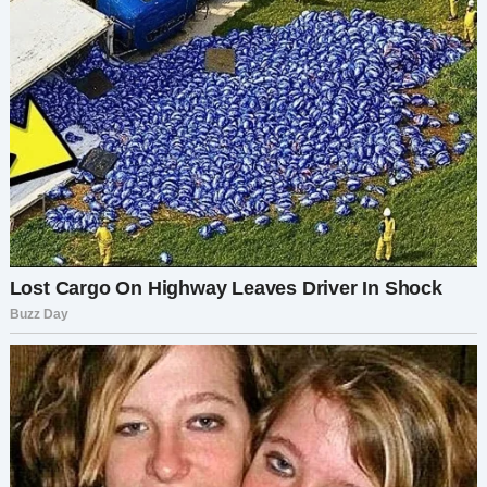
— Уезжают? В смысле?
Прежде чем он успел объяснить, раздался стук
в дверь. Одна из подружек выглянула.
— Твоя будущая свекровь пришла. И… она явно
не в духе.
По спине пробежал холодок. Я поспешила к
двери и увидела родителей Григория с
чемоданами в руках и с лицами, холодными, как
лёд.
Его мать, Людмила, тяжело выдохнула.
— Мы уезжаем. Мы против этого брака.
У меня подогнулись колени.
— Что? Почему?