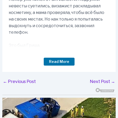
невесты суетились, визажист раскладывал
косметику, а мама проверяла, чтобы всё было
на своих местах. Но как только я попыталась
выдохнуть и сосредоточиться, зазвонил
телефон.
Это был Гриша.
— У нас проблема, — сказал он напряжённым
Read More
голосом.
У меня забилось сердце.
Post
←
Previous Post
Next Post
→
— Какая?
navigation
— Мои родители уезжают.
Я моргнула, не понимая.