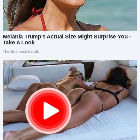
— Я знал. Всегда знал. И это не ваше дело.
Отец Григория фыркнул.
— Как ты можешь так говорить? Мы
заслуживаем внуков! Это наше право как
родителей!
Я горько усмехнулась.
— Ваше право? Вы думаете, имеете право
указывать, что должно быть в нашем браке?
Лицо Людмилы исказилось от ярости.
— Если бы ты действительно его любила, ты бы
рассказала всё с самого начала.
Я посмотрела ей прямо в глаза, не отступая.
— Я ничего не скрывала от Григория. Я была с
ним честна. И он принял меня такой, какая я