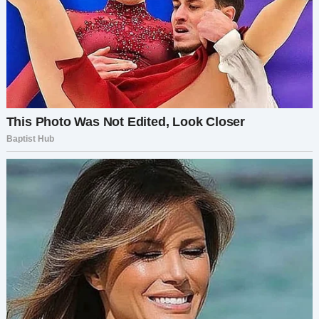
рассказал нам всё. Что ушёл от тебя, потому что
ты не можешь иметь детей. — Она склонила
голову набок, изучая мою реакцию. — Так что
мы решили: ты не годишься в жёны нашему
сыну.
Мне показалось, будто меня ударили по лицу.
В этот момент появился Гриша. Он бросил один
взгляд на сцену и всё понял без слов.
— Что, чёрт возьми, происходит?
Людмила повернулась к нему.
— Мы просто сказали ей, что не поддерживаем
этот брак. Она должна была быть с нами честна
с самого начала.
Челюсть Григория напряглась.