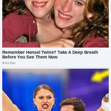
Она скрестила руки на груди, губы
презрительно искривились.
— Мы немного покопались вчера вечером,
чтобы понять, какая ты будешь жена. И то, что
мы узнали, шокировало нас.
Мне вдруг стало нехорошо.
— Что вы…
— Ты не сможешь подарить нам внуков.
Дыхание перехватило. Я никак не ожидала
этого. Не сегодня.
— Я… откуда вы это узнали? — пролепетала я.
Глаза Людмилы сверкнули торжеством.
— Мы связались с твоим бывшим мужем, и он