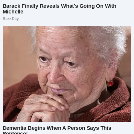
давала шанс. Возможно, именно тот, которого
мы так долго ждали.
Когда позже, на кухне, Даниил заговорил о Яше
снова, его голос был наполнен надеждой:
— Ты бы подумала о том, чтобы попробовать
взять его в приёмную семью вместе со мной?
Он потрясающий ребёнок. Мне кажется, мы
можем ему дать то, что он заслуживает.
Я посмотрела на него. Его глаза искали мою
реакцию.
Яша, мальчик, который в моём сознании
появился как потенциальное доказательство
измены, теперь оказался в самом центре
важнейшего решения в нашей жизни.