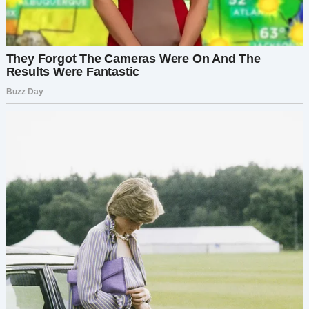
— Маргарита, я волонтёрю в этом детдоме, —
начал он, делая шаг ко мне. — Там есть мальчик,
Яша. У него сильнейшие аллергии. Ему нужен
особый уход.
Его слова прозвучали как гром среди ясного
неба.
— Почему ты мне не сказал? — прошептала я, не
в силах сдержать эмоции.
— Я хотел тебя защитить, — мягко ответил он. —
Попытки усыновить или даже просто взять под
опеку — это часто боль, разочарование, отказ.
Я не хотел, чтобы ты прошла через всё это,
если вдруг не получится.
Я слушала. Шок сменялся сложной гаммой
чувств. Облегчение — нет измены, нет тайной