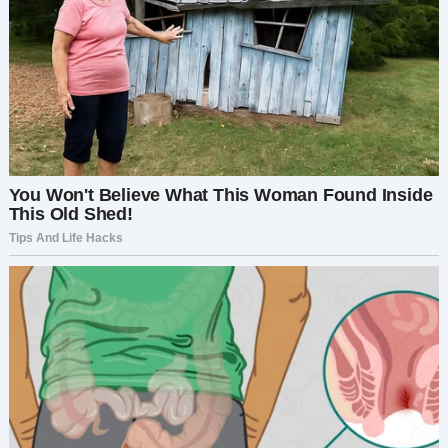
приходил, расспрашивал про аллергию на
детское питание.
Я замерла, держа в руках упаковку молока.
— Вы, наверное, перепутали. У нас нет ребёнка,
— сказала я, ощущая, как волна тревоги
накрывает меня с головой.
Парень, едва старше школьника, удивлённо
поднял глаза:
— Нет, я его помню. Он спрашивал про
гипоаллергенную смесь. Очень подробно
расспрашивал.
Дорога домой была как в тумане. Мысли
крутились в голове, рисуя самые худшие
сценарии. Мой Даниил… у него есть кто-то
другой? Ребёнок? Мы ведь вместе смирились с