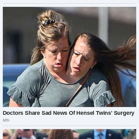
мы даже не подозревали.
Этот опыт научил меня тому, как неожиданные
повороты могут привести к самым важным
моментам в жизни. Тихая, размеренная
реальность сменилась предвкушением нового
— сложного, но наполненного смыслом.
Будущее остаётся неопределённым. Но теперь
оно наполнено ожиданием. Смехом ребёнка. И
двумя взрослыми, готовыми разделить с ним
новую главу своей жизни.