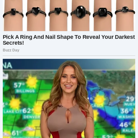
написано:
«Детский дом „Яркое будущее“»
.
Детский дом? Что он делает там? Всё было
слишком странно. Я ждала, затаив дыхание.
Минуты тянулись бесконечно. Когда Даниил
вышел обратно, он не выглядел человеком,
пойманным на обмане. Он был задумчив и даже
немного грустен.
Я последовала за ним домой, душа разрывалась
между облегчением и новыми вопросами. Как
только он вошёл в дом, я не выдержала:
— Зачем ты был в детдоме? И почему покупал
детское питание?
Даниил не запаниковал. Наоборот — я увидела
в его глазах что-то вроде… облегчения.