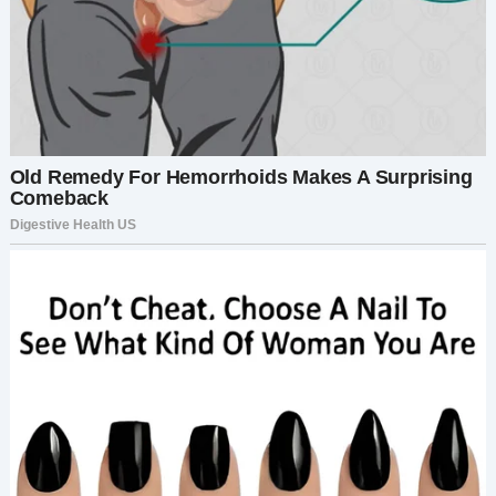
нашей реальностью. Или он всё это время вёл
двойную жизнь?
Ночью я почти не сомкнула глаз. А утром
поняла: мне нужна правда. Я не могла просто
так обвинить его. Я должна была убедиться.
Поэтому я сделала то, чего никогда бы о себе не
подумала — поехала за ним.
Следующий день казался сюрреалистичным. Я
держалась на расстоянии, следуя за его
машиной. Ладони вспотели, сердце
колотилось. Куда он едет? К любовнице? К
ребёнку?
Но он свернул не во двор жилого дома, а на
стоянку у скромного здания. На табличке было