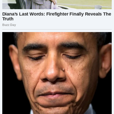
семьи. Но и обида — почему он не доверился
мне?
Но, глядя в его глаза, слыша, как он говорит о
Яше — о его смехе, серьёзных аллергиях, о том,
как детдому не хватает даже смеси, — я поняла:
это не было недоверием. Это была защита.
— Ты умеешь любить, Маргарита. У тебя так
много тепла, — сказал он, беря меня за руки. — Я
просто хотел убедиться, что это
действительно возможно, прежде чем втянуть
тебя. Не потому что ты слабая, а потому что я
слишком тебя люблю.
И вот мы стояли в нашей гостиной — в комнате,
где прошли двадцать лет жизни, — и всё вокруг
уже не казалось таким привычным. Жизнь