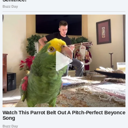
— Да, — наконец сказала я. — Давай попробуем.
Давай сделаем это вместе.
Это не было лёгким решением. Но оно было
правильным. Как будто всё это время в нашей
жизни не хватало одного элемента. И Яша мог
стать тем самым недостающим кусочком.
Следующие недели прошли в разговорах с
соцслужбами, визитах в детдом, знакомствах с
Яшей. С каждым визитом он всё сильнее
вплетался в нашу жизнь — своими шутками,
своим смехом, своей живостью.
Теперь, оглядываясь назад, я понимаю: всего
лишь одно недопонимание в магазине открыло
перед нами путь, о существовании которого