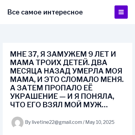
Skip
to
Все самое интересное
Main
content
Men
МНЕ 37, Я ЗАМУЖЕМ 9 ЛЕТ И
МАМА ТРОИХ ДЕТЕЙ. ДВА
МЕСЯЦА НАЗАД УМЕРЛА МОЯ
МАМА, И ЭТО СЛОМАЛО МЕНЯ.
А ЗАТЕМ ПРОПАЛО ЕЁ
УКРАШЕНИЕ — И Я ПОНЯЛА,
ЧТО ЕГО ВЗЯЛ МОЙ МУЖ…
By
livetine22@gmail.com
/
May 10, 2025