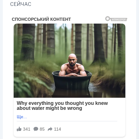
СЕЙЧАС