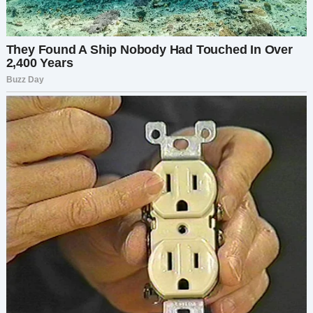
гроз? «Папа, заставь небо перестать злиться»,
— говорил ты. А я рассказывал тебе сказки,
пока ты не засыпал…
Молчание. Почти неощутимая пауза.
— Это мило, пап. Но я сейчас не могу. Пока.
Он держал трубку ещё долго, глядя в окно на
своё отражение. Старик, которого он едва
узнавал.
— Раньше вы спорили, кто первый будет
говорить со мной. А теперь — кто будет
вынужден
…