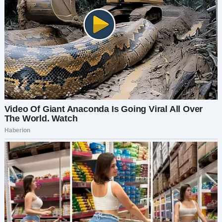
Но это был не сосед. Не почтальон.
Это был
Томми
.
А за ним — Дженни. Бобби. Сара. И Майкл с
женой.
Все пятеро. Со своими детьми. Со слезами в
глазах.
— Прости, папа, — прошептала Дженни,
обнимая его. — Прости, что нам понадобилось
письмо, чтобы вспомнить…
Арнольд смотрел на своих детей — не в рамке,
не на фото, а живых, настоящих.
И дом снова наполнился смехом.