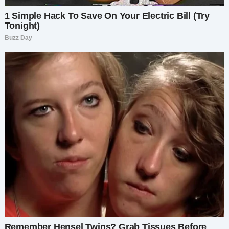
За две недели до Рождества Арнольд увидел,
как к Бену съехалась семья. Машины во дворе,
дети, бегущие по снегу. Их смех пронзал грудь.
Это было не надежда, но близко к ней.
Он подошёл к своему столу — тому самому, что
подарила ему Мариам на десятую годовщину.
Прикоснулся к её фото:
— Помоги найти слова, любимая. Помоги
вернуть их. Мы ведь так гордились ими. Где же
мы их потеряли?
Пять листов бумаги. Пять конвертов. Пять
последних шансов.
Он дрожащей рукой начал писать: