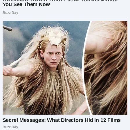
«Моя родная…
Время движется странно, когда
тебе за девяносто. Дни тянутся
бесконечно, но в то же время их
не хватает.
В это Рождество мне
исполняется 93. И всё, чего я
хочу — увидеть тебя. Услышать
твой голос не по телефону, а за
моим столом.
Я всё реже дую свечи на торте и
всё чаще думаю: а сколько ещё