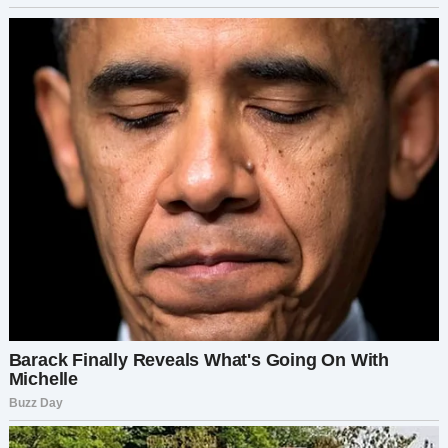
осталось?
Пожалуйста, вернись. Хотя бы
на день. Позволь мне ещё раз
быть твоим папой…»
На следующее утро, кутаясь в пальто, он
осторожно шёл по обледеневшей улице к
почте. Пять писем прижаты к груди, словно
драгоценности.
— Специальная доставка, Арни? — спросила
Паула, почтовая служащая, знавшая его десятки
лет.
— Письма моим детям. Хочу, чтобы они