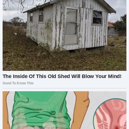
загорелись? — голос сломался. — Он так сильно
обнял её, что она испачкала платье в креме. Но
ей было всё равно. Она всегда ставила счастье
детей на первое место.
На каминной полке стояли пять пыльных рамок
с фотографиями — лица его детей, застывшие
во времени. Бобби с беззубой улыбкой и вечно
сбитыми коленками. Дженни с куклой Беллой,
которую она не выпускала из рук. Майкл с
первой наградой в руках — на том снимке глаза
Арнольда за объективом сияли от гордости.
Сара в выпускном платье, смеющаяся сквозь
весенний дождь. И Томми в день свадьбы —
такой же, как сам Арнольд в день своей.
— Дом помнит их всех, Джо, — прошептал он,
проводя рукой по стене, где ещё остались