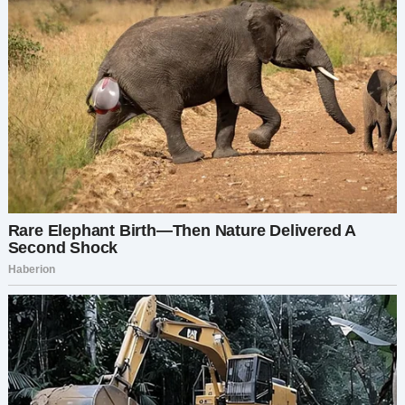
последний раз лез на крышу? Это не только
соседство. Это семья.
Он вернулся на кухню, провёл рукой по старой
поваренной книге Мариам.
— Ты бы гордилась ими, любимая. Всё как ты
любила…
Он открыл рецепт печенья с шоколадной
крошкой. Следы муки всё ещё оставались на
странице.
— Помнишь, как дети крались ночью за
печеньем?..
И вдруг раздался стук в дверь. Арнольд замер.