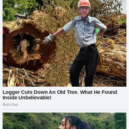
вернулись на Рождество.
Она посмотрела на него сквозь слёзы.
— Уверена, они придут в этот раз, — солгала
она с теплотой.
Он кивнул. Он хотел верить. Он
должен
был
верить.
Потом он зашёл в церковь.
— Молишься о рождественском чуде, Арни? —
спросил отец Майкл.
— Молюсь дожить до него. Это может быть мой