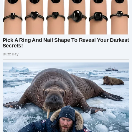
индейка, ветчина, её знаменитый яблочный
пирог…
— Почти как Мариам… — пробормотал Арнольд.
— Она пекла днями. Весь дом пах корицей и
любовью.
В ту ночь он сел за кухонный стол. Перед ним
лежал старый дисковый телефон. Он казался
непреодолимой вершиной. Но это была его
традиция.
Первой он набрал номер Дженни.
— Привет, папа. Что-то случилось?
Голос был далёким, занятым.