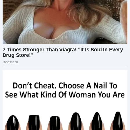
По вторникам Арнольд обычно сидел на
крыльце и наблюдал за соседскими детьми, что
бегали по двору Бена. Их смех напоминал ему
те дни, когда его собственный двор был полон
жизни. Сегодня рутину прервал радостный
крик соседа:
— Арни! Представляешь, мои сыновья
приезжают на Рождество!
Арнольд выдавил улыбку, хотя сердце заныло:
— Прекрасно, Бен.
— Сара привезёт близнецов. А Майкл летит из
Сиэтла с женой. Марта уже меню составляет —