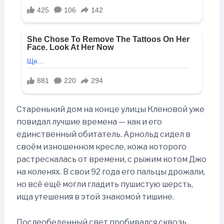
Старенький дом на конце улицы Кленовой уже
повидал лучшие времена — как и его
единственный обитатель. Арнольд сидел в
своём изношенном кресле, кожа которого
растрескалась от времени, с рыжим котом Джо
на коленях. В свои 92 года его пальцы дрожали,
но всё ещё могли гладить пушистую шерсть,
ища утешения в этой знакомой тишине.
Послеобеденный свет пробивался сквозь