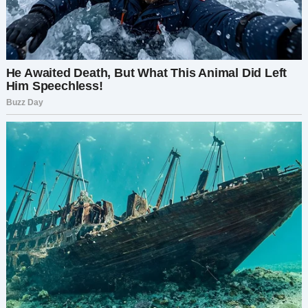
— Дженни, помнишь, как ты нарядилась
принцессой на Хэллоуин, а я был драконом? Ты
говорила, что принцессе не нужен принц, если
у неё есть папа…
— Пап, я сейчас на совещании. Можно я тебе
перезвоню?
Гудки. Даже не дала договорить.
Следующие трое не ответили. Только Томми
взял трубку.
— Привет, пап. Тут ад. Дети орут, у Лизы завал
на работе. Я перезвоню?
— Я скучаю, сын… — голос сорвался. — Помнишь,
как ты прятался под моим столом во время