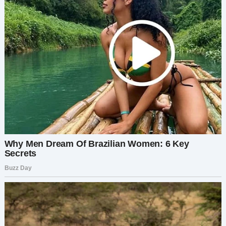
последний шанс. Я просто хочу сказать им…
показать…
Он не договорил, но священник всё понял.
А тем временем соседи устроили настоящее
чудо. Бен принёс коробки с гирляндами, миссис
Тео командовала с ходунками, словно
дирижёр.
— Звезда выше, Бен! Внуки Арнольда должны
видеть её с улицы!
— Вам не нужно это делать, — пытался
возразить Арнольд.
— Молчи, Арни, — отрезала Марта. — Когда ты