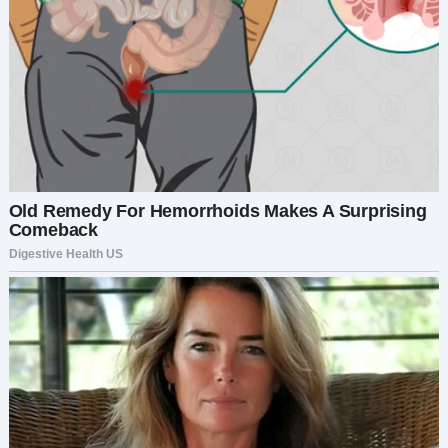
отметки роста.
Его пальцы задержались на каждой черточке.
— А вот это от Бобби после бейсбольной
тренировки. Мариам тогда ругалась… — он
рассмеялся и вытер слезу. — Но не смогла долго
сердиться, когда он взглянул на неё своими
щенячьими глазами: «Мама, я тренировался,
чтобы быть как папа!» И она таяла.
Он прошёл на кухню, где до сих пор висел её
фартук — выцветший, но чистый.
— Помнишь рождественские утра, любимая?
Пятеро детей несутся по лестнице, а ты
делаешь вид, что не слышишь, как они уже две
недели подглядывают под ёлку…