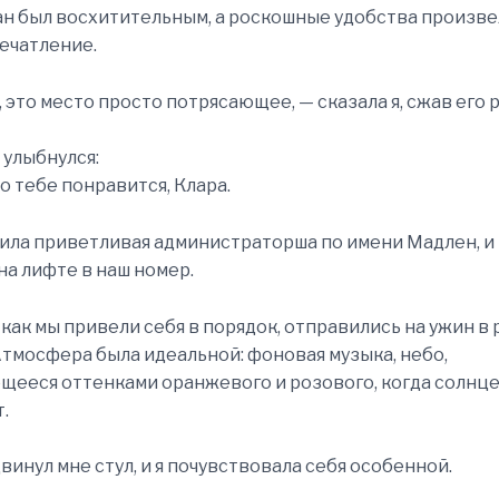
ан был восхитительным, а роскошные удобства произве
ечатление.
, это место просто потрясающее, — сказала я, сжав его р
 улыбнулся:
то тебе понравится, Клара.
ила приветливая администраторша по имени Мадлен, и
на лифте в наш номер.
 как мы привели себя в порядок, отправились на ужин в
Атмосфера была идеальной: фоновая музыка, небо,
ееся оттенками оранжевого и розового, когда солнце
.
винул мне стул, и я почувствовала себя особенной.