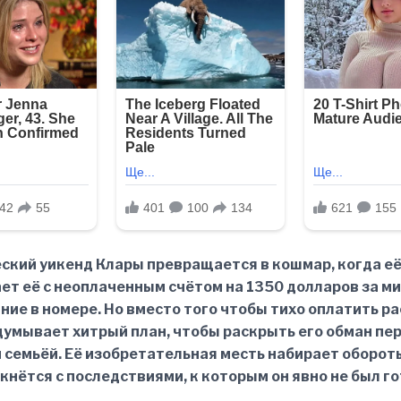
ский уикенд Клары превращается в кошмар, когда её
ет её с неоплаченным счётом на 1350 долларов за ми
ие в номере. Но вместо того чтобы тихо оплатить р
думывает хитрый план, чтобы раскрыть его обман пе
 семьёй. Её изобретательная месть набирает обороты
кнётся с последствиями, к которым он явно не был го