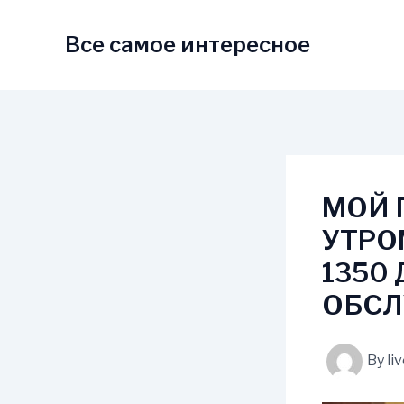
Skip
to
Все самое интересное
content
МОЙ 
УТРО
1350
ОБСЛ
By
li