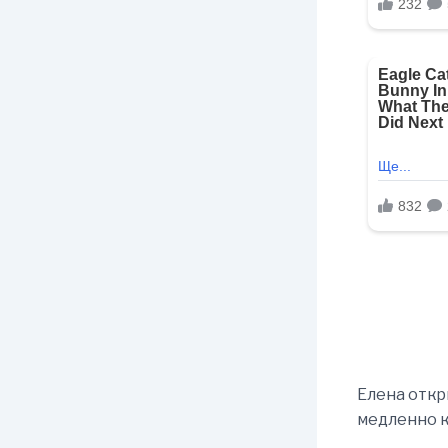
Елена откр
медленно к