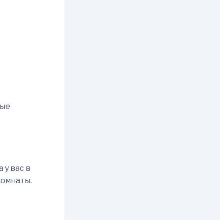
ные
 у вас в
комнаты.