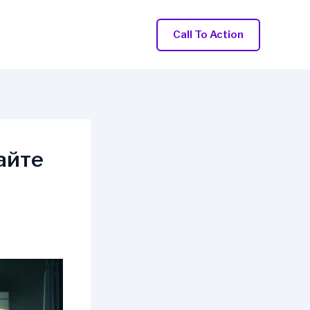
Call To Action
айте