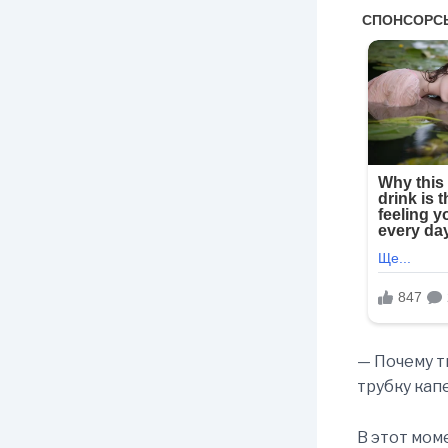
— Почему т
трубку кап
В этот мом