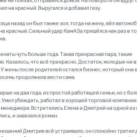
уже не поехал, отправился домой. На повороте он вдруг 
ил на красный. Выругался и добавил газу.
яца назад он был также зол, тогда на жену, вёл автомо
на красный. Сильный удар КамАЗа пришёлся как раз в то 
на.
енаты чуть больше года. Такая прекрасная пара, такие
. Казалось, что всё прекрасно. Достаток, молодые ни в
 У жены после родителей остался бизнес, который она 
осемь продолжила вести сама.
арше на два года, из простой работящей семьи, но с бо
 Умел убеждать, работал в хорошей торговой компании
менеджера. Встретились Елена и Дмитрий на одной из 
ись, и завязался роман.
тношений Дмитрия всё устраивало, он спокойно тратил 