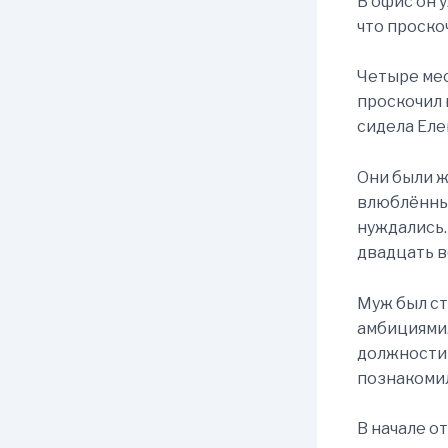
В офис он 
что проскоч
Четыре мес
проскочил 
сидела Еле
Они были ж
влюблённые
нуждались.
двадцать в
Муж был ст
амбициями.
должности 
познакомил
В начале о