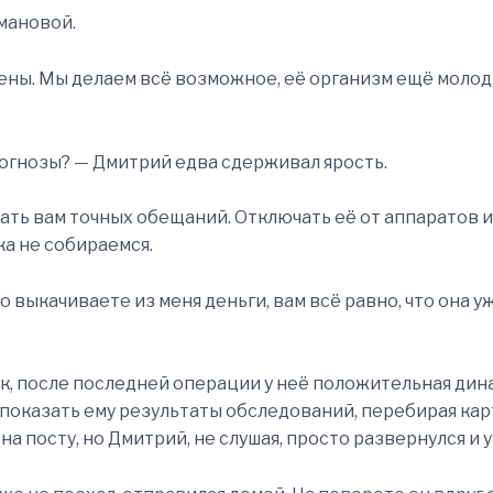
мановой.
Елены. Мы делаем всё возможное, её организм ещё молод
огнозы? — Дмитрий едва сдерживал ярость.
дать вам точных обещаний. Отключать её от аппаратов 
ка не собираемся.
о выкачиваете из меня деньги, вам всё равно, что она у
ак, после последней операции у неё положительная дин
 показать ему результаты обследований, перебирая ка
на посту, но Дмитрий, не слушая, просто развернулся и у