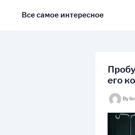
Skip
to
Все самое интересное
content
Пробу
его ко
By
li