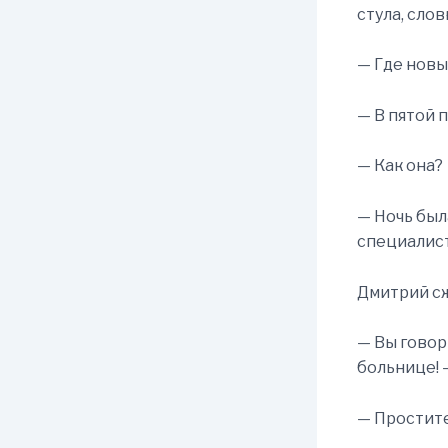
стула, сло
— Где новы
— В пятой 
— Как она?
— Ночь был
специалис
Дмитрий сж
— Вы говори
больнице! 
— Простите