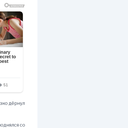
езко дёрнул
поднялся со