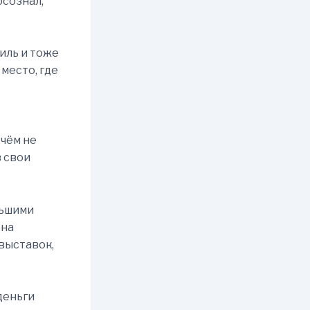
осознал,
биль и тоже
место, где
 чём не
в свои
льшими
 на
выставок,
деньги