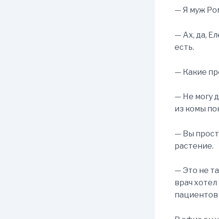
— Я муж Ро
— Ах, да, 
есть.
— Какие пр
— Не могу 
из комы по
— Вы прост
растение.
— Это не т
врач хотел
пациентов 