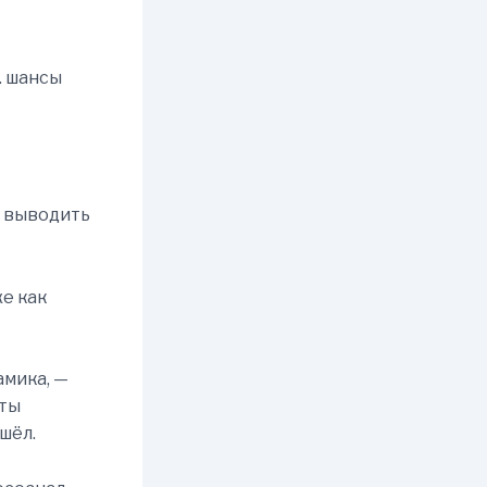
. шансы
и выводить
же как
амика, —
рты
шёл.