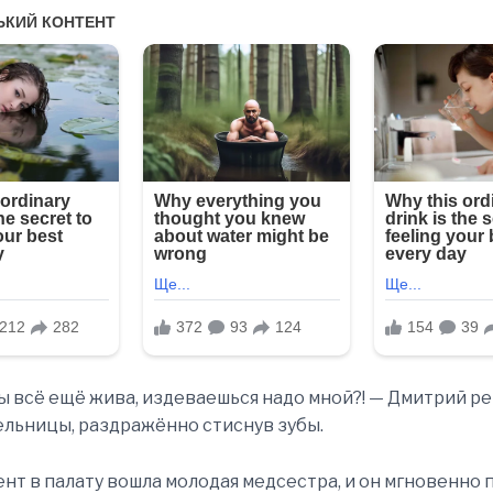
ы всё ещё жива, издеваешься надо мной?! — Дмитрий р
ельницы, раздражённо стиснув зубы.
ент в палату вошла молодая медсестра, и он мгновенно 