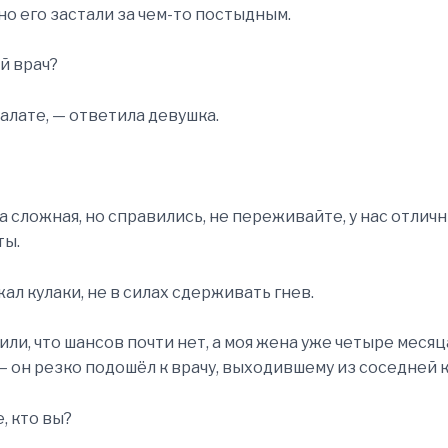
вно его застали за чем-то постыдным.
й врач?
палате, — ответила девушка.
а сложная, но справились, не переживайте, у нас отлич
ты.
ал кулаки, не в силах сдерживать гнев.
ли, что шансов почти нет, а моя жена уже четыре месяца
— он резко подошёл к врачу, выходившему из соседней 
, кто вы?