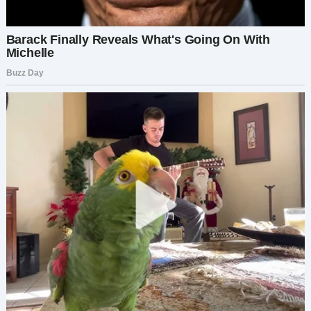
— Спасибо… за «помощь».
Но в голове уже зрела план.
Хотела чистую кухню? Она получит вкус
настоящего «чистого листа». Только не так, как
ей бы хотелось.
На следующее утро я приготовила блины.
Наталья едва подняла взгляд от телефона,
ковыряя блин вилкой:
— Ты ведь не использовала ту старую муку, да?
Я её тоже выкинула.
У меня дёрнулся глаз:
— Конечно нет, дорогая, — сладко ответила я. —
Не хотелось бы никого отравить.