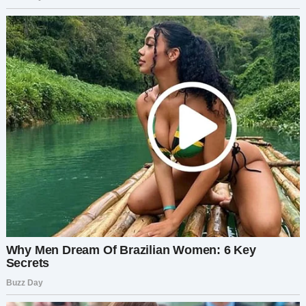
как фурия:
— Где мои вещи?!
Я подняла глаза от книги. Спокойно.
Уравновешенно.
— Какие вещи?
— Моя косметика! Мои крема, сыворотки, всё!
Всё исчезло!
Я улыбнулась:
— О… Я подумала, что это просто хлам.
— Ты рылась в моих вещах?! — взвизгнула она.
— Ты вообще в своём уме, Маргарита?!