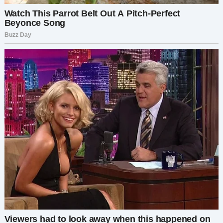
Она улыбнулась:
— Вот и хорошо.
Через час они с сыном ушли на какой-то
модный бранч с друзьями — видите ли, мои
блины были «неинстаграммные».
Как только за ними закрылась дверь, я сразу же
направилась в спальню.
Туалетный столик выглядел как витрина
бутика. Сыворотки стояли в ряд, как солдаты.
Тональные кремы, хайлайтеры, бронзеры —
десятки крошечных баночек, каждая
обещающая молодость и сияние.
Я достала чёрный, плотный мусорный мешок.