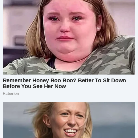
— Я не выкинула.
Наталья моргнула:
— Что?
— Я всё упаковала, — сказала я, медленно
вставая. — Аккуратно. И спрятала в безопасное
место. Ни одной баночки не выбросила.
Её глаза сузились:
— Зачем ты…
И тут до неё дошло.
Я увидела, как это осознание медленно
прокатывается по её лицу. Челюсть сжалась.
Плечи опустились.