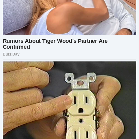
— Наталья, — прошипела я, уже поднимаясь
наверх.
Я нашла её развалившейся на моей кровати, в
моём халате, уткнувшейся в телефон, как будто
это её квартира.
— О! Вы так рано вернулись, — весело сказала
она.
Я не стала тянуть:
— Где моя кухонная утварь?
Ни малейшей реакции.
— А, это я всё выбросила.
Я моргнула: