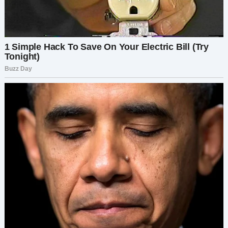
— Ты… что?!
— Оно выглядело ужасно. Поцарапанное,
старое. Честно, даже как-то мерзко. Я не могла
готовить в такой кухне. Не волнуйся — я купила
тебе новую сковородку. Розовую.
Розовую.
Я застыла в немом ужасе.
— И ещё, — добавила она, — у тебя было
слишком много хлама. Поблагодаришь меня
потом.
Хлам?
Я сжала челюсти и выдавила улыбку: