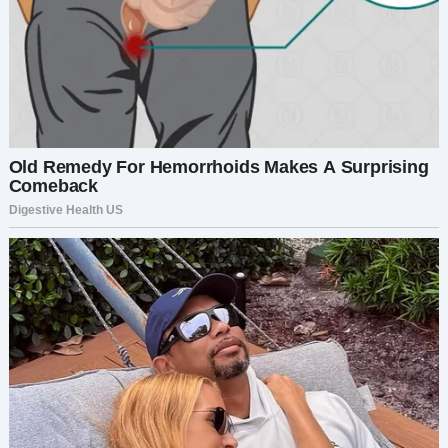
— А где кувшин с деревянными ложками? Где
подставка с ножами?
Тревога начала подниматься, как прилив. Я
уронила сумку прямо в прихожей и бросилась к
ящикам. Один за другим — пусто. Шкафы?
Пустые. Даже ящик с мелочами исчез. Все
кастрюли, все сковородки, противни, на
которых я пекла рождественское печенье
двадцать лет — всё исчезло. Будто этого
никогда не было.
А хуже всего? Поварёшка моей мамы.
Сковорода из чугуна, подаренная на свадьбу.
Миска с трещинкой, из которой я каждое
воскресенье делала блины. Семейные
реликвии, каждая с историей.