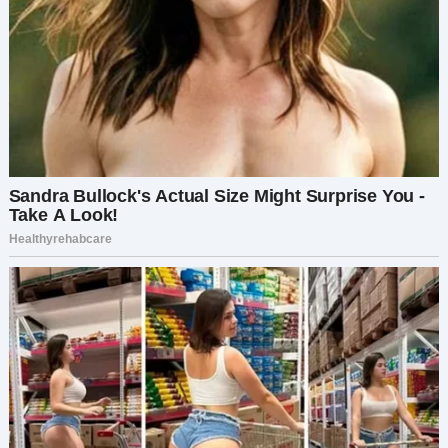
состоянии.
У неё дрожали руки, когда она брала мешок.
— Ах да, — добавила я невзначай, — в
следующий раз, когда мы уедем… попрошу
другого сына с женой пожить здесь. Они умеют
уважать чужой дом.
Наталья ничего не ответила. Просто села на
край дивана, с мешком в руках, как будто
держала новорождённого. Мой сын бросил на
меня взгляд — смесь шока и восхищения.
— Обалдеть, — прошептал он. — Ты,
оказывается, не промах.