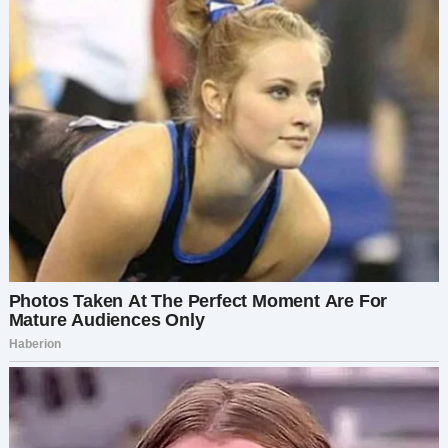
Я прищурилась:
— Тогда, может, не стоило обращаться с моей
кухней, как со складом секонд-хенда.
Она открыла рот, но ничего не сказала. Только
топталась взад-вперёд, как раненый зверь. Тут
в комнату вошёл мой сын — и замер посреди
бури, явно сожалея обо всех своих жизненных
решениях.
— Подождите, — сказал он, вскинув руки. — Что
вообще происходит?
— Твоя мать залезла в мои вещи, в мою
косметику, в мои крема — и просто выкинула
всё, как мусор! — крикнула Наталья.
Я наклонила голову: