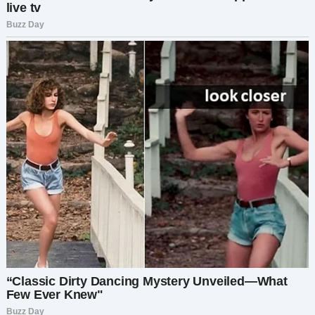
Каждую баночку я изучала внимательно. Все —
дорогущие марки. Конечно, себе любимой
Наталья ни в чём не отказывала. Я не
выкидывала их. Нет. Я аккуратно всё
упаковала, как будто перевозила фарфор.
Когда закончила, на столике осталась только
пыльная окружность от её любимых духов.
Потом я спрятала мешок.
Не в мусор. О, нет. Это было бы слишком просто.
Я спрятала его на чердаке — за коробками с
ёлочными игрушками, под слоем паутины.
Идеально.
Тем же вечером Наталья ворвалась в комнату,