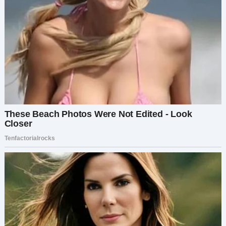
— Это из-за посуды, да?
Я улыбнулась:
— Именно. Теперь ты поняла.
Впервые с нашего возвращения у неё не
нашлось ни одного слова. Только долгая,
наэлектризованная тишина.
Позже в тот же день она подошла и вручила
мне конверт:
— Я всё подсчитала. За то, что выбросила. Даже
то, что казалось мне хламом.
Я кивнула, взяла конверт — и исчезла наверху.
Вернулась с чёрным мешком. Нетронутым. Все
её баночки и баночки — в идеальном