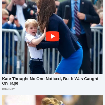
Я подняла бровь, ледяно спокойная:
— Ах, те баночки? Те, что захламляли мой
туалетный столик? Они были такие липкие,
пыльные. Честно, казались… чрезмерными.
Её рот открылся, потом закрылся. Потом снова:
— Ты их выкинула?!
Я пожала плечами:
— А почему бы и нет? Ты сама говорила —
старьё хранить негигиенично. А я, как ты
знаешь, не люблю беспорядок.
Она ахнула:
— Эти баночки стоили больше, чем вся твоя
кухня!