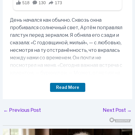
День начался как обычно. Сквозь окна
пробивался солнечный свет, Артём поправлял
галстук перед зеркалом. Я обняла его сзади и
сказала: «С годовщиной, милый», — с любовью,
несмотря на ту отстранённость, что вкралась
между нами со временем. Он почти не
посмотрел на меня. «Сегодня важная встреча с
клиентом, — буркнул он. — Может, отметим на
выходных?» Я кивнула, скрывая разочарование.
Read More
После его ухода пришло сообщение от Марины
— моей ассистентки: «Застряла в пробке». Я не
Post
←
Previous Post
Next Post
→
придала значения. Захотелось сделать Артёму
navigation
приятное — я заехала за кофе и пирожными и
направилась в офис пораньше. Но там было
подозрительно тихо. Я пошла в сторону