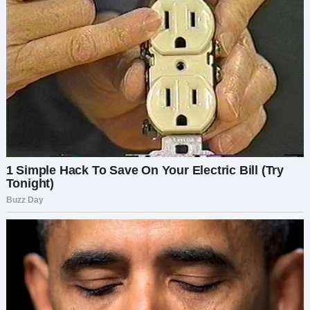
Тем же вечером я передала ему документы о
разводе за ужином. «Я знаю про тебя и Марину,
— сказала я. — Свою часть я уже подписала». Он
попытался оправдаться, но я оставалась
спокойной. Когда он потребовал полное
владение Wildflower, я вручила ему бумаги,
передающие все права.
Он опешил. «Ты не собираешься бороться?»
«Нет. Я иду дальше».
Подписание прошло в офисе Жени. Адвокат
Артёма ехидно ухмылялся, думая, что меня
провели. На выходе я вручила Артёму
маленькую коробочку. Внутри была лишь
записка: «Вот всё, что ты по-настоящему
заслужил от нашего брака».