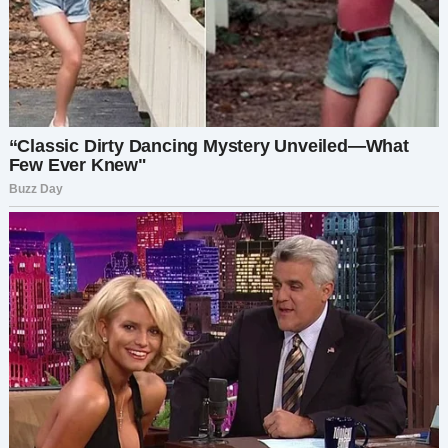
«Давняя история, — ответила я. — Пошли. Нам
ещё будущее строить».
Артём отобрал мой бизнес, но так и не понял —
настоящая ценность была не в компании. Она
была во мне. И этого он уже не смог бы отнять.