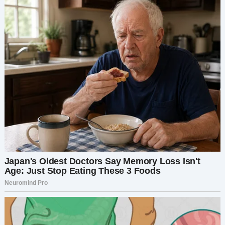
кабинета Артёма и услышала смех — тихий,
прерывистый, знакомый. Голос Марины.
Я заглянула сквозь приоткрытые жалюзи — и
правда предстала во всей красе: Марина
сидела на столе, её юбка задралась, а руки
Артёма свободно бродили по её телу. Они меня
не заметили. Я не закричала. Не заплакала.
Просто стояла и смотрела — на помаду на
воротнике, на свадебное фото, положенное
лицом вниз, на то, как он прикасался к ней —
так, как раньше ко мне.
Я вышла и набрала номер Жени — моего друга и
одного из лучших семейных адвокатов. «Мне
нужен развод, — спокойно сказала я. — И
бизнес-стратегия».