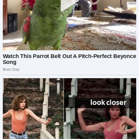
знала, да?» — спросил он. «Про налоги, про
контракты…»
«Я пыталась тебя предупредить, — ответила я.
— Ты просто никогда не слушал».
Он обвинил меня в мести.
«Это не месть, — сказала я. — Это то, что
происходит, когда предаёшь женщину, которая
построила твой мир».
Я развернулась, и в тот момент вошла Лиза —
моя менеджер по производству. Она помахала,
я подошла и взяла её под руку.
«Это он?» — спросила она.