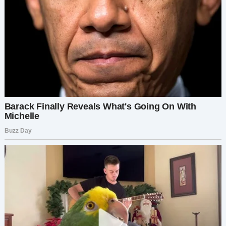
Через три месяца Артём тонул. Компания
рушилась. Поставщики разрывали контракты.
Начались налоговые проверки. Счета
заморозили. Сотрудники уходили один за
другим — многие уже работали у меня. Даже
Марина, оставшись без работы, пыталась
устроиться в фирму Жени.
А я восстановилась. Моя новая компания
процветала. Заказы шли валом, команда росла,
и мечта, которую я когда-то делила с Артёмом,
теперь принадлежала только мне — чистая и
неостановимая.
Через полгода после развода я случайно
встретила Артёма в кофейне. Искра в его
глазах погасла — осталась лишь тоска. «Ты всё