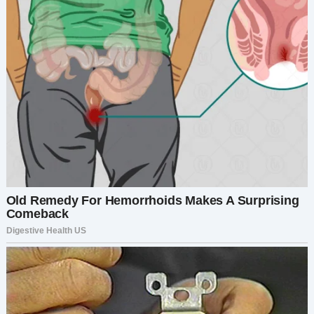
Артём всегда жаждал контроля над Wildflower
Boutique — моим онлайн-магазином,
превратившимся в стремительно растущий
модный бренд. Два года назад я позволила ему
стать совладельцем, якобы для работы с
инвесторами. Его имя теперь стояло везде. Так
что я решила дать ему то, чего он хотел.
За три месяца до того, как я застала их, я
заметила странности в отчётности и начала
действовать. Зарегистрировала новую
компанию под другим названием, перевела на
неё ключевые контракты и отношения с
поставщиками, обеспечила лояльность своей
креативной команды. Артём ничего не
заподозрил.