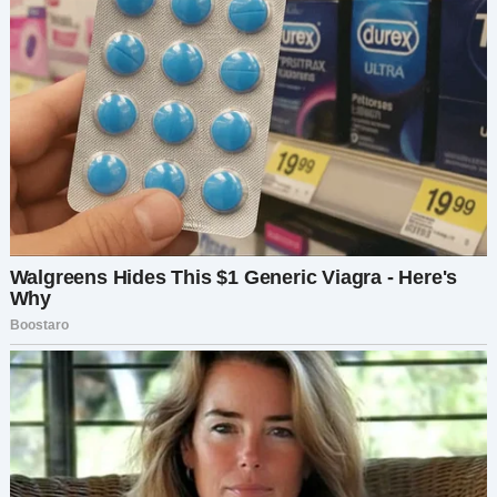
К концу дня мы вместе смеялись над
подгоревшим печеньем и непарными носками.
Это не было идеально, но это был прогресс. А
иногда прогресс — это всё, что действительно
нужно.
Оглядываясь на ту хаотичную неделю, я теперь
понимаю, что никто из нас не справился
идеально — ни я, ни моя свекровь, и уж точно не
Лёня. Но разве не в этом вся жизнь? Мы
спотыкаемся, мы ссоримся, мы сомневаемся в
себе. Но в этих беспорядочных моментах
кроется возможность — расти, понимать и, в
конечном счёте, находить общий язык.
Если есть один урок, который я извлекла из
этого опыта, то он таков: общение имеет
значение. Установление границ не делает вас