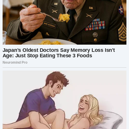
свекровь, не отрываясь от телефона. — «С ней
всё в порядке. Дети всё время плачут; им нужно
учиться терпению».
Терпению? Я недоверчиво уставилась на неё.
Дело было не в обучении терпению, а в
пренебрежении. Нашей малышке нужно было
утешение, а не одиночество. Прежде чем я
успела себя остановить, слова сами собой
вырвались наружу: «Нельзя просто так
игнорировать ребёнка! А что, если что-то
случилось?».
Её выражение лица мгновенно ожесточилось.
«Ну, извините, что пытаюсь помочь. Ты вечно
жалуешься, что устала, вот я и подумала, что это
даст тебе немного отдохнуть. Но, видимо, что