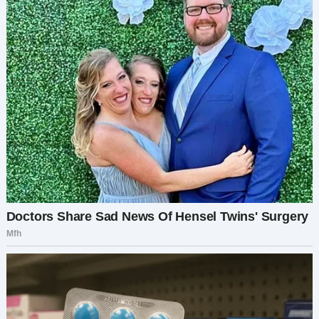
только в случае крайней необходимости. Если
что-то покажется необычным, она пообещала
немедленно мне сообщить.
Проходили часы, и я заметила, что происходит
нечто замечательное. Я не только чувствовала
себя более расслабленной, зная, что рядом
есть надёжный человек, но и начала замечать
проблески заботливой стороны моей
свекрови, которую я никогда раньше по-
настоящему не ценила. Наблюдая, как она с
заботой складывает крошечные бодики или
тихонько напевает, убирая в детской, я поняла,
что под её порой резкой внешностью
скрывается настоящая любовь — к её сыну, её
внучке и, да, даже ко мне.