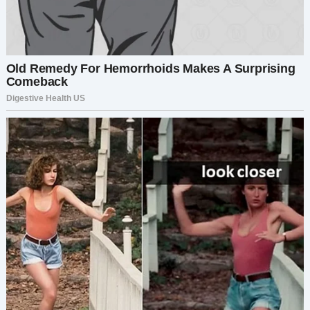
Это задело меня больше, чем я ожидала. Разве я
не имела права устанавливать границы?
Защищать своего ребёнка? Но вместо того
чтобы спорить дальше, я молча кивнула и ушла в
нашу спальню, чувствуя себя побеждённой.
В течение следующих нескольких дней между
мной и Лёней установилось неловкое
молчание. Он не говорил прямо, что злится, но
его резкие ответы и отстранённое поведение
говорили о многом. Тем временем, каждый раз,
глядя на нашу дочь, которая теперь счастливо
гулила в своих качелях, я задавалась вопросом,
не слишком ли я остро отреагировала. Была ли я
несправедлива к его маме? Или, что ещё хуже,
не испортила ли я свои отношения с Лёней?
Однажды днём, бездумно листая ленту в