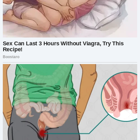
бы я ни делала, всё не так».
Напряжение между нами нарастало, пока
наконец, не подумав, я не выпалила: «Может,
будет лучше, если ты уйдёшь». Как только эти
слова слетели с моих губ, меня накрыло
сильное сожаление. Но было уже слишком
поздно. Моя свекровь чопорно встала,
схватила сумочку и вышла без единого слова.
Когда мой муж, Лёня, вернулся домой тем
вечером, он застал меня расхаживающей по
кухне и всё ещё прокручивающей в голове ту
сцену. Он молча выслушал, как я всё объяснила,
с непроницаемым лицом. Когда я закончила, он
глубоко вздохнул и сказал: «Зачем ты её
выгнала? Она ведь только пыталась помочь».