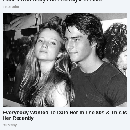
друг о друге. Мы договорились начать всё с
чистого листа, установив более чёткие
правила на будущее.
Почувствовав облегчение, я повесила трубку и
сразу же написала Лёне:
«Мы можем
поговорить сегодня вечером?»
.
Позже тем же вечером мы сидели вместе на
диване, наша дочь спала в своём шезлонге
между нами. Я пересказала свой разговор с его
мамой, подчеркнув, как сильно я ценю её
готовность помочь, но также объяснив, почему
я так твёрдо стою на том, чтобы оперативно
реагировать на плач нашего ребёнка.
К моему облегчению, Лёня задумчиво кивнул. «Я
понимаю, — сказал он. — Мне следовало