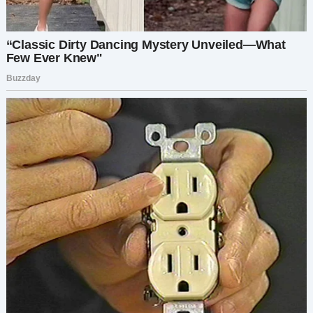
социальных сетях, я наткнулась на пост в
одной из родительских групп, в которых я
состояла. Кто-то поделился своим опытом
общения с членами семьи, которые
неправильно понимают уход за
новорождёнными. Чтение их истории придало
мне ясности — и смелости. Может быть, я была
не совсем неправа.
Решив всё исправить, я решила позвонить
свекрови. Мне потребовалось несколько
глубоких вдохов, прежде чем я набрала её
номер, готовясь ко всему, что могло произойти
дальше.
«Алло?» — её голос, когда она ответила, звучал
настороженно.