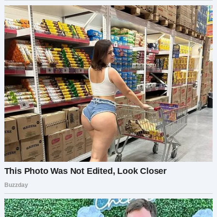
больше прислушиваться к тебе раньше. Я
просто был застигнут врасплох, потому что
мама казалась обиженной. Но ты права — мы
команда, и нам нужно разбираться с этим
вместе».
Меня захлестнуло облегчение. Впервые за
несколько дней мне показалось, что мы снова
по-настоящему на одной волне.
Неделю спустя моя свекровь пришла снова. На
этот раз, однако, всё пошло иначе. Она пришла,
вооружившись вопросами, а не
предположениями, спрашивая, как она может
лучше всего нас поддержать во время своего
визита. Вместе мы составили простой план:
она займётся домашними делами,
прислушиваясь к радионяне, и вмешается