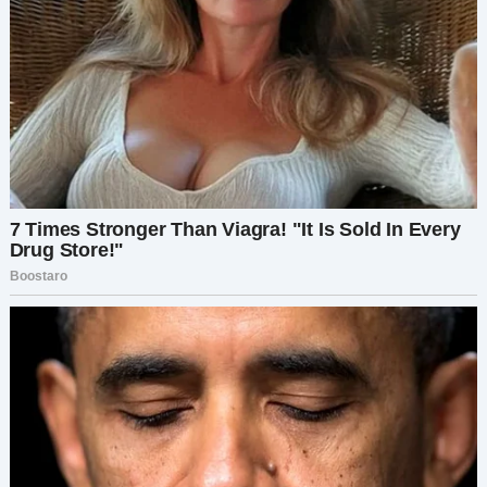
неблагодарными, а признание ошибок не
делает вас слабыми. На самом деле, всё
наоборот. Быть честным в своих потребностях
— и прислушиваться к мнению других — может
превратить даже самые натянутые отношения
во что-то более крепкое.
Так что вот вам мой вызов: в следующий раз,
когда вы окажетесь в подобной ситуации,
сделайте шаг назад. Дышите. Помните, что у
всех участников, скорее всего, добрые
намерения, даже если их методы отличаются
от ваших. И самое главное, не бойтесь
высказаться — или протянуть руку. Потому что
в конце концов, за связь стоит бороться.
Если эта история нашла у вас отклик,
пожалуйста, поделитесь ею с кем-то, кому