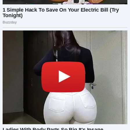
«Здравствуйте… это я», — нерешительно
сказала я. — «Слушайте, я хотела извиниться за
то, что произошло на днях. Я не должна была
так говорить вам, чтобы вы ушли. Это было
несправедливо».
На другом конце провода повисла пауза. Затем
она тихо ответила: «Спасибо, что позвонила. И
я тоже извиняюсь. Я не хотела тебя
расстраивать или пренебрегать твоими
чувствами. Наверное, я забыла, как это бывает
тяжело с новорождённым».
Мы проговорили почти час, делясь
воспоминаниями о нашем собственном
детстве и обсуждая разные подходы к
воспитанию. К концу разговора мы обе
признали, что слишком поспешили с выводами