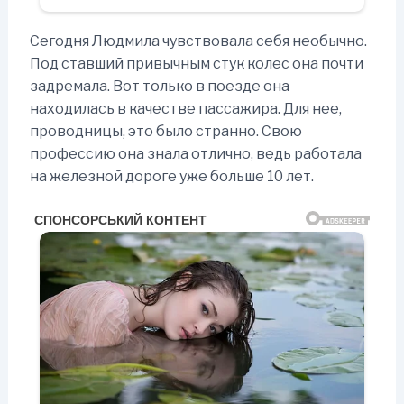
Сегодня Людмила чувствовала себя необычно.
Под ставший привычным стук колес она почти
задремала. Вот только в поезде она
находилась в качестве пассажира. Для нее,
проводницы, это было странно. Свою
профессию она знала отлично, ведь работала
на железной дороге уже больше 10 лет.