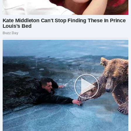
Между нами тоже пропала искра. Поздние
разговоры, лёгкий смех… мы всё это потеряли.
Она стала чаще уходить из дома, говоря, что «на
шопинг» или «проветриться», а возвращалась с
таким сиянием на лице, какого я не видел уже
несколько месяцев.
За ужином она ковыряла еду, мыслями явно
находясь где-то далеко. Я пытался вернуть её в
нашу жизнь, но это было всё равно что
пытаться схватить дым.
А потом, одним днём, она посмотрела мне в
глаза, вытерла руки о полотенце и сказала
слова, которые разрушили всё, что, как я думал,
мы построили.