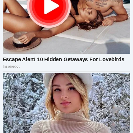
вернуться, будто ничего не случилось?
— Пожалуйста, Чарли…
— Нет, — твёрдо ответил я. — Ты не увидишь
девочек. Ты оставила их. Они заслуживают
лучшего. И я тоже.
Я встал.
— Надеюсь, ты найдёшь способ наладить свою
жизнь. Но не за наш счёт.
Когда я вернулся домой, Софи побежала ко мне.
— Папа, можно нам сделать блинчики?