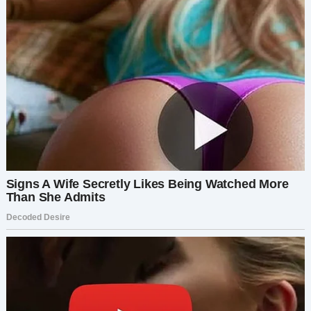
Спустя два года я случайно встретил её в
супермаркете.
Она выглядела бледной, уставшей, с потухшими
глазами. Совсем не той женщиной с
фотографий.
Она попыталась убежать. Но на следующий
день всё же согласилась встретиться.
На скамейке в парке передо мной сидела
сломленная Миранда.
— Он был мошенником, Чарли, — всхлипнула
она. — Он обманул меня, забрал все мои деньги,
а потом ушёл. Я нищая. У меня ничего нет.