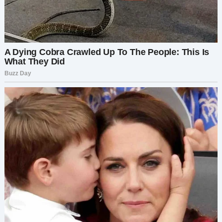
спросил я невзначай.
— С друзьями, — слишком быстро ответила она.
— Просто общаемся.
Её соцсети стали активнее. Почти каждый
день появлялись новые фото — она улыбается
в кафе, с покупками в руках, позирует с
друзьями, которых я не знал.
Но дома её лицо всегда было усталым и
отстранённым. Она всё меньше времени
проводила с Софи и Эмили, отмахиваясь от них,
когда они просили помочь с уроками или
поиграть.
— Не сейчас, милая, — отвечала она, даже не
поднимая глаз, продолжая листать телефон.