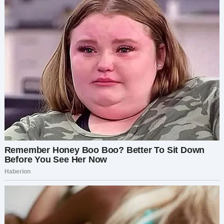
Я открыл рот, но не смог ничего сказать. Как
объяснить пятилетнему ребёнку, что её мама
просто ушла?
Следующие недели были ужасны. Я не мог ни
есть, ни спать. Самым тяжёлым было не
отсутствие Миранды, а то, что она оставила
после себя. Дети. Их вопросы. Их наивная
уверенность в том, что «мама скоро вернётся».
А потом я увидел её в Instagram.
Миранда сияла в дизайнерском платье,
попивая шампанское на яхте с каким-то Марко.
Он был гладко одетым мужчиной в костюме,
небрежно обнимающим её за талию. Она
выглядела беззаботно. Как будто не оставила
двух дочерей и разрушенную семью.