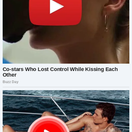
Я смотрел на неё, не веря своим ушам.
— Ты разрушила свою семью ради лжи, —
сказал я жёстко.
Она разрыдалась.
— Я хочу вернуться к девочкам. Я хочу всё
исправить.
Я вспомнил ночи, когда я тихо плакал после
того, как укладывал их спать. Вспомнил, как
Софи спрашивала: «Папа, а ты думаешь, мама
скучает по нам?»
Я посмотрел Миранде в глаза.
— Исправить? Ты думаешь, можешь просто