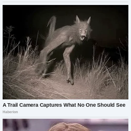
— А как же мы? Разве ничего не значит то, что
мы построили вместе?
— Для меня этого больше недостаточно, —
сказала она, схватила чемодан и хлопнула
дверью, оставив нас в прошлом.
Трудно объяснить, какой холод наполнил
комнату после её ухода. Тишина кричала
громче, чем любые ссоры.
Той ночью Софи дёрнула меня за рукав, пока я
сидел на диване, застыв в пустоте.
— Папа, мама на нас обиделась? Она вернётся?