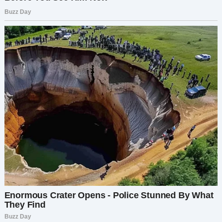
— Ты справишься. Ты отличный отец. Лучше,
чем я когда-либо была матерью.
— А как же Софи и Эмили? Они ведь ещё
совсем маленькие, Миранда! — мой голос
дрожал, а по щекам текли слёзы. Но мне было
всё равно. Кто сказал, что мужчины не плачут?
Последний раз я плакал от счастья, держа в
руках свою новорождённую дочь. Но это… это
было другим. Это было больно.
Она вздохнула. Казалось, ей скучно. Будто она
уже не раз проговаривала этот разговор в
голове.
— Мне нужна свобода, Чарли. Мне нужно быть
счастливой. Я больше не могу так жить.