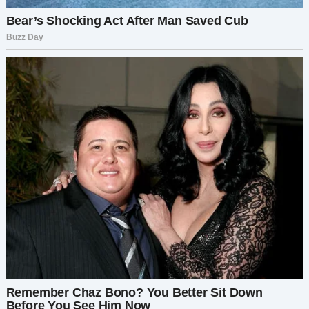
— Я ухожу, Чарли.
Я замер, моргая, будто ослышался.
— Уходишь? О чём ты говоришь?
Она не дрогнула.
— Я больше не могу так жить. Я нашла себя… и
знаю, чего хочу. Я не создана для того, чтобы
варить тебе еду и убирать за тобой.
Я искал на её лице хоть трещинку, хоть намёк
на шутку.
— Миранда… у нас двое детей.
Её голос стал резче.