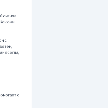
й сигнал
 Как они
он с
детей,
ак всегда,
помогает с