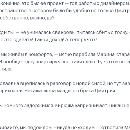
, конечно, это был её проект — год работы с дизайнером
остранство, в котором было бы удобно не только Дмитри
 собственно, важно, да?
ди ты, — не унималась свекровь, пытаясь сбить с толку.
ё это сдавать! Такой доход! А теперь что?
 мы живём в комфорте, — мягко перебила Марина, стара
И вообще, одну квартиру я всё-таки сдаю. Ту, что на ост
пила.
олаевна вцепилась в разговор с новой силой, но тут за
прихожей. Наташа, жена младшего брата Дмитрия:
ы немного задержимся. Кирюша капризничает, никак не
…
ивайте, мы подождем. Никуда не уходим, — ответила М