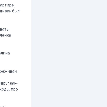
вартире,
 диван был
ивать
Аленка
алина
ереживай.
друг как-
ходы, про