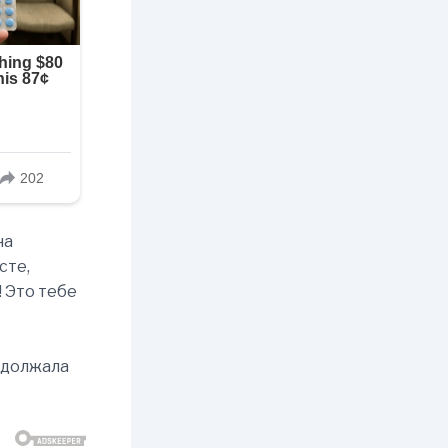
на
сте,
 Это тебе
одолжала