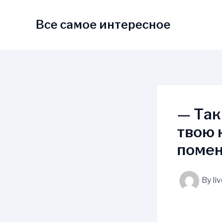
Skip
to
Все самое интересное
content
— Так
твою 
помен
By
li