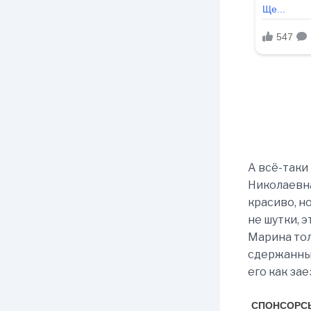
А всё-таки
Николаевна
красиво, н
не шутки, э
Марина тол
сдержанным
его как за