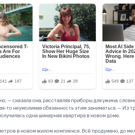
ею, — сказала она, расставляя приборы для ужина, словн
ая-то неумолимая обязанность этим заниматься. — Из т
олучилась одна шикарная квартира в новом доме.
метров в новом жилом комплексе. Всё продумано, до м