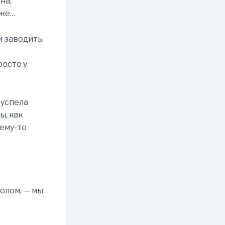
на,
уже…
й заводить.
росто у
 успела
ы, как
чему-то
толом, — мы