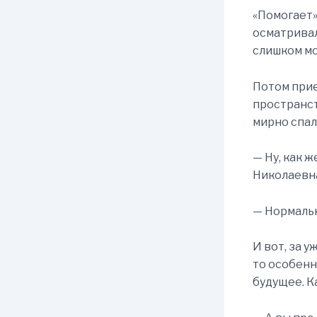
«Помогает»
осматривал
слишком мо
Потом прие
пространст
мирно спала
— Ну, как 
Николаевна
— Нормальн
И вот, за 
то особенн
будущее. К