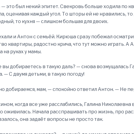
 — это был некий эпитет. Свекровь больше ходила по к
а, оценивая каждый угол. То шторы ей не нравились, то
дный, то кухня — слишком большая для двоих.
хали и Антон с семьёй. Кирюша сразу побежал осматр
во квартиры, радостно крича, что тут можно играть. А 
 на руках у мамы.
же вы добираетесь в такую даль? — снова возмущалась Г
. — С двумя детьми, в такую погоду!
о добираемся, мам, — спокойно ответил Антон. — Не п
ужином, когда все уже расслабились, Галина Николаевна в
о оживилась. Начала расспрашивать про жизнь, про рас
азалось, она задаёт вопросы не просто так.