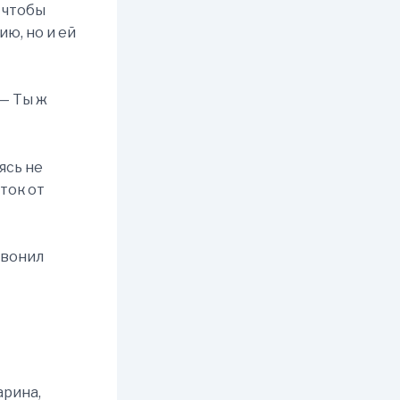
, чтобы
ю, но и ей
 — Ты ж
ясь не
аток от
звонил
арина,