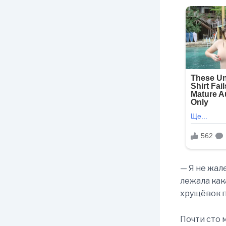
— Я не жал
лежала как
хрущёвок п
Почти сто 