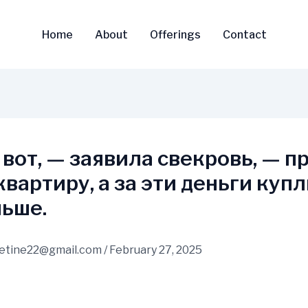
Home
About
Offerings
Contact
 вот, — заявила свекровь, — п
квартиру, а за эти деньги куп
ьше.
vetine22@gmail.com
/
February 27, 2025