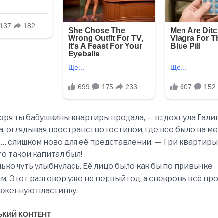
 зря ты бабушкины квартиры продала, — вздохнула Гали
, оглядывая пространство гостиной, где всё было на ме
о… слишком ново для её представлений. — Три квартиры!
то такой капитал был!
ько чуть улыбнулась. Её лицо было как бы по привычке
. Этот разговор уже не первый год, а свекровь всё пр
езженную пластинку.