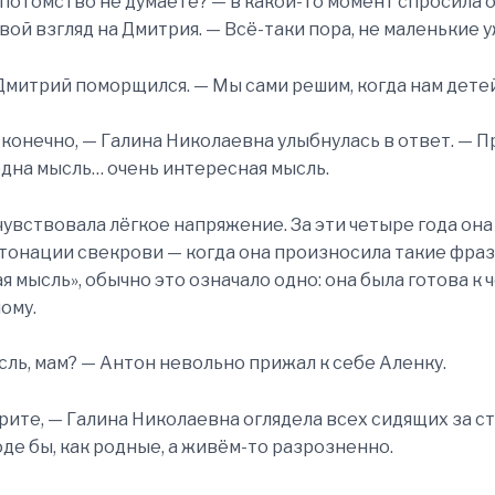
 потомство не думаете? — в какой-то момент спросила о
вой взгляд на Дмитрия. — Всё-таки пора, не маленькие 
Дмитрий поморщился. — Мы сами решим, когда нам дете
конечно, — Галина Николаевна улыбнулась в ответ. — П
одна мысль… очень интересная мысль.
увствовала лёгкое напряжение. За эти четыре года она
тонации свекрови — когда она произносила такие фраз
я мысль», обычно это означало одно: она была готова к 
ому.
сль, мам? — Антон невольно прижал к себе Аленку.
рите, — Галина Николаевна оглядела всех сидящих за с
роде бы, как родные, а живём-то разрозненно.