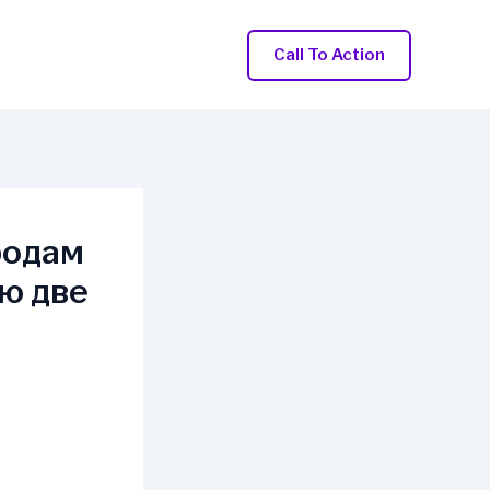
Call To Action
родам
лю две