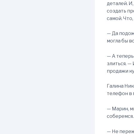
деталей. И
создать пр
самой. Что,
— Да подож
могла бы вс
— А теперь
злиться. — 
продажи ку
Галина Ник
телефон в 
— Марин, м
соберемся
— Не переж