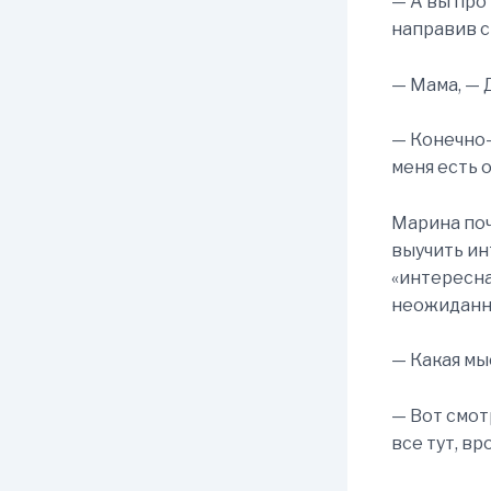
— А вы про
направив с
— Мама, — 
— Конечно-
меня есть 
Марина поч
выучить ин
«интересна
неожиданн
— Какая мы
— Вот смот
все тут, в