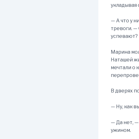
укладывая 
— А что у 
тревоги. —
успевают?
Марина мол
Наташей жи
мечтали о 
перепровер
В дверях п
— Ну, как в
— Да нет, 
ужином.