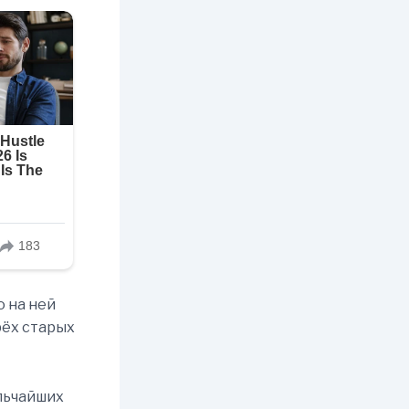
о на ней
рёх старых
ельчайших