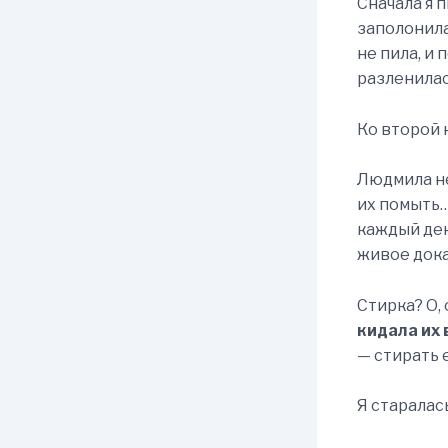
Сначала я 
заполонила
не пила, и
разленилас
Ко второй н
Людмила н
их помыть…
каждый ден
живое дока
Стирка? О,
кидала их 
— стирать 
Я старалас