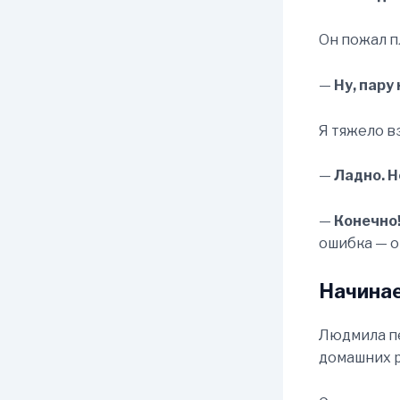
Он пожал п
—
Ну, пару
Я тяжело в
—
Ладно. Н
—
Конечно
ошибка — о
Начинае
Людмила пе
домашних р