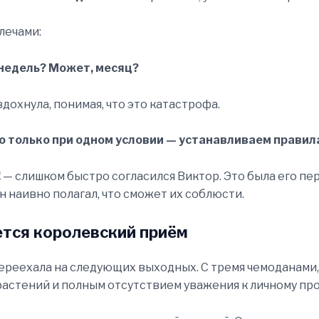
лечами:
 недель? Может, месяц?
здохнула, понимая, что это катастрофа.
о только при одном условии — устанавливаем правил
!
— слишком быстро согласился Виктор. Это была его пе
н наивно полагал, что сможет их соблюсти.
тся королевский приём
реехала на следующих выходных. С тремя чемоданами,
астений и полным отсутствием уважения к личному про