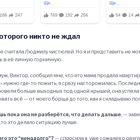
которого никто не ждал
не считала Людмилу чистюлей. Но я и представить не мог
 в её личную горничную.
муж, Виктор, сообщил мне, что его мама продала квартир
» нужно где-то пожить, я сразу насторожилась. Последн
ровели больше выходных под одной крышей, она успела
вать всё — от моего борща до того, как я складываю по
шь пока она не разберётся, что делать дальше
, — зав
дто это делало ситуацию лучше.
лго это “ненадолго”?
— спросила я, уже сожалея о разг