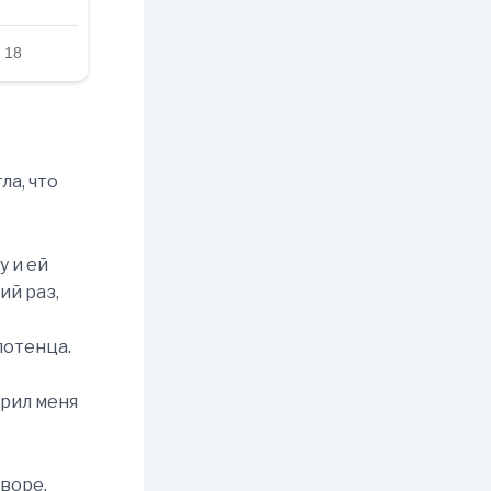
ла, что
у и ей
ий раз,
лотенца.
ерил меня
оворе.