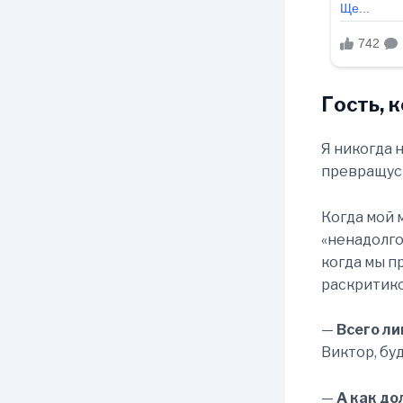
Гость, 
Я никогда 
превращусь
Когда мой 
«ненадолго
когда мы п
раскритико
—
Всего ли
Виктор, бу
—
А как до