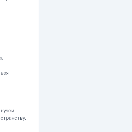
а.
рвая
 кучей
странству.