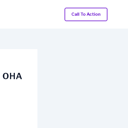
Call To Action
О ОНА