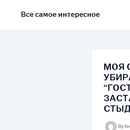
Skip
to
Все самое интересное
content
МОЯ 
УБИР
“ГОС
ЗАСТ
СТЫД
By
li