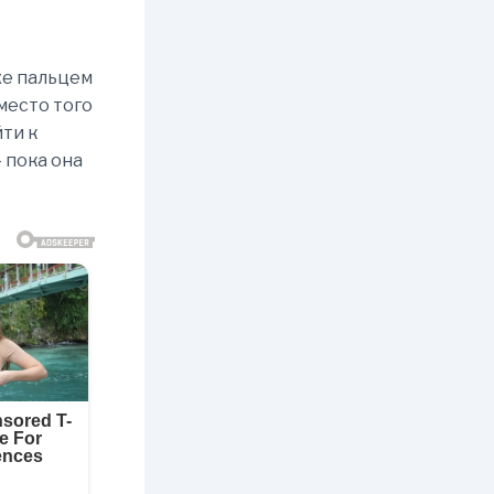
же пальцем
Вместо того
йти к
 пока она