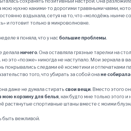
пыталась сохранять позитивный настрой. Она разложил
 мою кухню какими-то дорогими травяными чаями, кот
 постоянно вздыхала, сетуя на то, что «молодёжь нынче с
ь» и готовит только в микроволновке.
еделе я поняла, что у нас
большие проблемы
.
е делала
ничего
. Она оставляла грязные тарелки на сто
 но это «позже» никогда не наступало. Мои зеркала в в
ь покрывались следами её косметики и отпечатками п
зательство того, что убирать за собой она
не собирала
 она даже не думала стирать
свои вещи
. Вместо этого о
в мою корзину для белья
, как будто мне только этого и
её растянутые спортивные штаны вместе с моими блузк
ь быть вежливой.