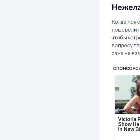
Нежела
Когда моя 
пошевелить
чтобы устр
вопросу тв
сама не вз