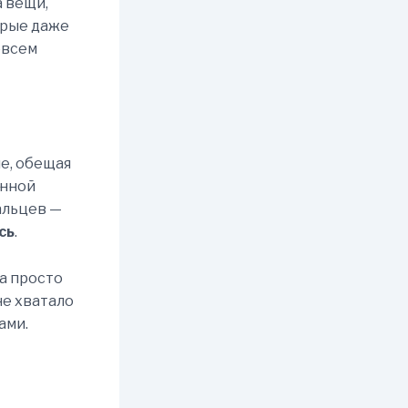
а вещи,
орые даже
овсем
ле, обещая
анной
альцев —
сь
.
на просто
 не хватало
ами.