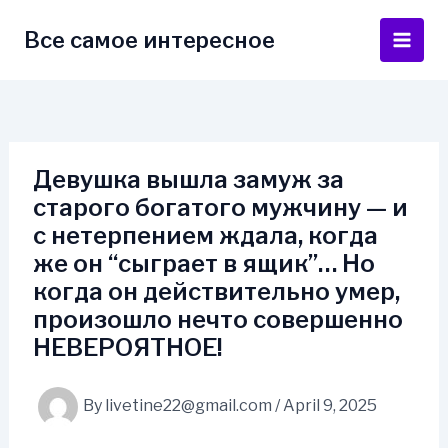
Skip
to
Все самое интересное
Main
content
Men
Девушка вышла замуж за
старого богатого мужчину — и
с нетерпением ждала, когда
же он “сыграет в ящик”… Но
когда он действительно умер,
произошло нечто совершенно
НЕВЕРОЯТНОЕ!
By
livetine22@gmail.com
/
April 9, 2025