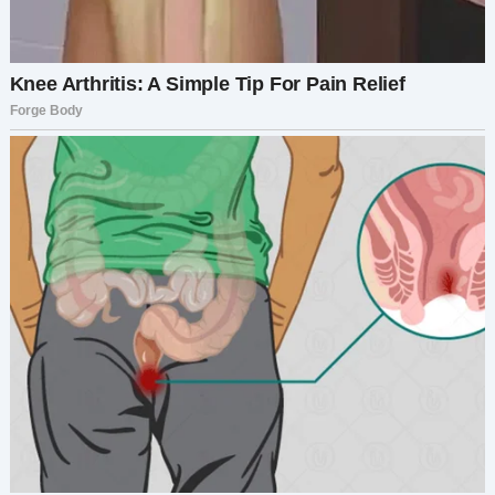
— Интересный у вас теперь двор. Очень…
креативно.
Но прежде чем он успел ответить, подъехали
двое полицейских — как раз вовремя. Я
заранее позвонил, сообщил о порче
имущества и его постоянных нарушениях
парковки. Яков стоял с открытым ртом, пока
его уводили.
С тех пор Яков и Артём больше не появлялись.
Парковка снова была моей. В тот же вечер Ной,
Крис и Лариса пришли ко мне — отпраздновать
победу. Лариса крепко меня обняла, вся
светилась от облегчения.
— Ной, Крис, вы у нас настоящие герои, —
сказал я, глядя на этих замечательных ребят,