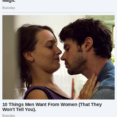
— Ты бы был в восторге, — добавил Крис,
лениво потягиваясь. — Это было как сцена из
фильма.
Ной тут же поделился последними слухами:
— Говорят, им влепили приличный штраф, и они
окончательно уехали из района.
Лариса улыбнулась и произнесла:
— Теперь можем жить спокойно, правда,
Гриша?
Я кивнул, чувствуя, как рядом со мной — семья,
пусть и не по крови, но по духу. Мы смеялись,
делились планами, пили чай и просто были
вместе.