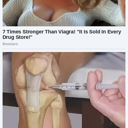
Мы закупили экологичные “глиттер-бомбы”,
кучу пластиковых фламинго и шумные
ветровые колокольчики. Я уже представлял
себе лицо Якова.
Ночью мы с ребятами принялись за дело.
Украсили его двор блестками, расставили
фламинго повсюду и развесили колокольчики.
Когда закончили, его участок выглядел как
праздничная катастрофа.
На следующее утро я сидел на веранде и едва
сдерживал смех. Яков вышел — сначала в
замешательстве, потом в ярости. Я подошёл,
сделал невинное лицо и сказал: