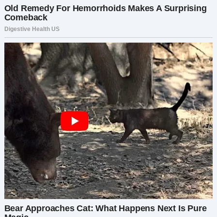
что встали за меня горой.
Вечером на душе было тепло. Я понял: вся эта
история была не только о парковке. Она была о
дружбе, поддержке и справедливости.
Прошло несколько недель, и Гарик вернулся
домой на праздники. Дом наполнился смехом,
ароматом пирогов и уютом. Мы сидели у
камина, и я рассказал ему всю историю от
начала до конца.
Гарик слушал с широко раскрытыми глазами и
смеялся над самыми абсурдными моментами.
— Жаль, что я это не видел, — сказал он, всё ещё
хохоча.