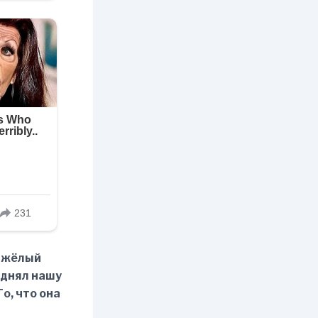
тяжёлый
однял нашу
о, что она