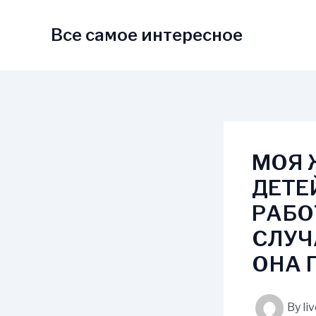
Skip
to
Все самое интересное
content
МОЯ 
ДЕТЕ
РАБО
СЛУЧ
ОНА 
By
li