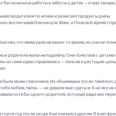
т бесконечной работы и заботы о детях — я чувствовал, 
ывал водителем по ночам и развозил продукты днём,
но воспитывая близнецов. Макс и Лиза всё время спр
бъяснял, что мама ушла на какое-то время, но они не пон
 мои родители жили неподалёку. Они помогали с детьми
гли, но сами едва справлялись — пенсия и растущие цен
их.
а были моим спасением. Их обнимашки после тяжёлого д
тебя любим, папа», — не давали мне сдаться. Я не мог их
ивали хотя бы одного родителя, который ради них пер
 второй год после ухода Ани оказался другим. Я взял фри