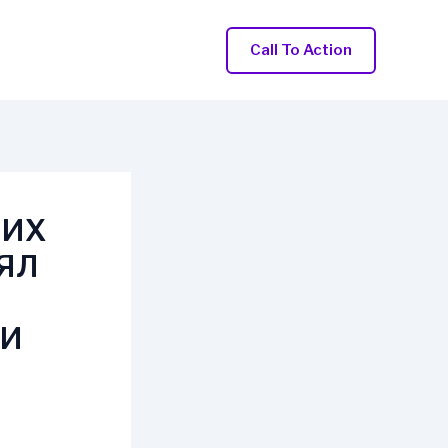
Call To Action
ШИХ
РЯЛ
 И