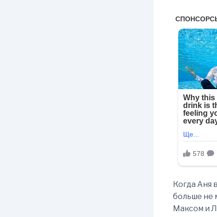
Когда Аня 
больше не 
Максом и Ли