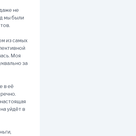
 даже не
ад мы были
тов.
ном из самых
спективной
ась. Моя
уквально за
е в её
пречно.
 настоящая
она уйдёт в
ньги,