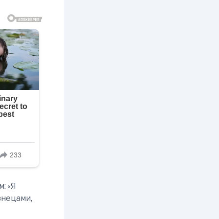
: «Я
знецами,