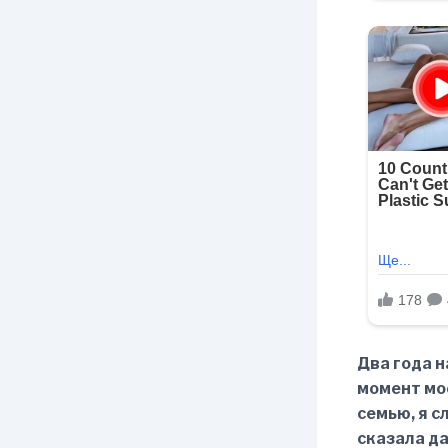
Два года н
момент мое
семью, я с
сказала да