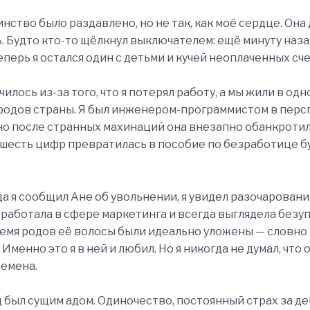
нство было раздавлено, но не так, как моё сердце. Она
. Будто кто-то щёлкнул выключателем: ещё минуту наз
теперь я остался один с детьми и кучей неоплаченных сче
чилось из-за того, что я потерял работу, а мы жили в од
родов страны. Я был инженером-программистом в пер
но после странных махинаций она внезапно обанкротил
 шесть цифр превратилась в пособие по безработице б
гда я сообщил Ане об увольнении, я увидел разочаровани
а работала в сфере маркетинга и всегда выглядела безу
емя родов её волосы были идеально уложены — словно
Именно это я в ней и любил. Но я никогда не думал, что 
емена.
 был сущим адом. Одиночество, постоянный страх за де