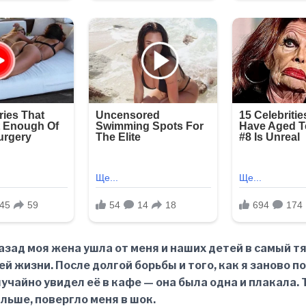
азад моя жена ушла от меня и наших детей в самый 
й жизни. После долгой борьбы и того, как я заново п
лучайно увидел её в кафе — она была одна и плакала. Т
льше, повергло меня в шок.