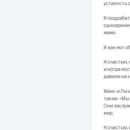
усталость о
Я подрабат
одновремен
маме.
Я как мог о
К счастью,
и когда мо
давили на н
Макс и Лиз
тихие: «Мы 
Они заслуж
мир.
К счастью,