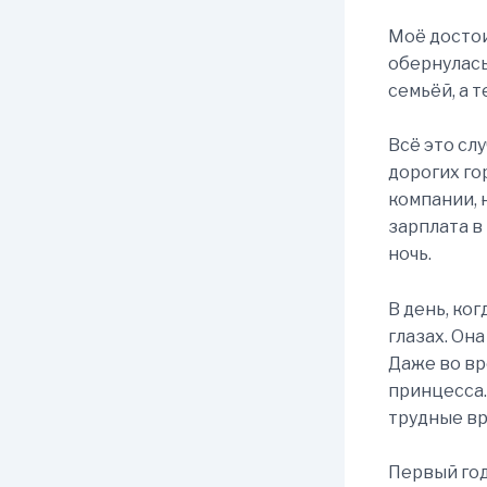
Моё достои
обернулась
семьёй, а 
Всё это слу
дорогих го
компании, 
зарплата в
ночь.
В день, ко
глазах. Он
Даже во вр
принцесса. 
трудные вр
Первый год