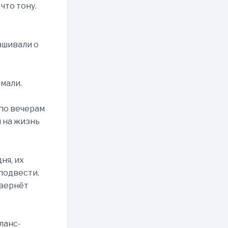
что тону.
ашивали о
имали.
 по вечерам
ы на жизнь
ня, их
 подвести.
евернёт
ланс-