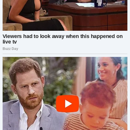
наши правила.»
Михаил исчез, решив
встретиться с друзьями. Ощущая унижение и
одиночество, Елена собрала детей, сделала
фотографии «гостеприимного» амбара и уехала
к родителям.
Публикация в Facebook вызвала шквал
негатива от родни мужа, требовавших
извинений. Но Елена нашла спокойствие в
родительском доме и задумалась:
«А как бы вы
поступили на моём месте?»
Свекровь нарушила правила
дома и поплатилась за это
Одна женщина рассказала, что её свекровь,
Людмила, постоянно вторгалась в личное