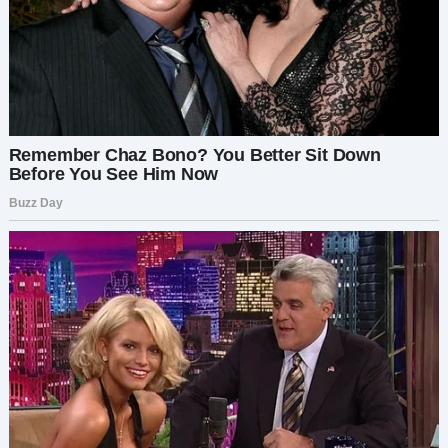
унижения с раздельными
комнатами
Елена и её муж, Михаил, были счастливы в
браке два года и недавно стали родителями
двойни. В их первый совместный праздник с
детьми они поехали к родителям Михаила,
рассчитывая на уют и помощь.
Но при заселении Елену ждал сюрприз: их
поселили в разные комнаты. Причём её
комната оказалась… в амбаре. Хоть там был и
обогреватель, и кровать, но атмосфера была
мрачная. Михаил не увидел в этом проблемы:
«Ты чего жалуешься?»
Апогеем стало то, что свекровь настояла,
чтобы дети спали в её комнате:
«Наш дом —