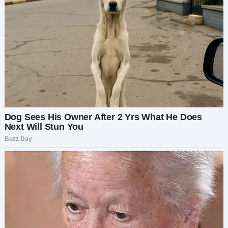
«Ты же знаешь, мама у меня всегда будет на
первом месте.»
Потрясённая, но сдержанная, она продолжила
заниматься всем одна. Пока она готовилась к
рождению ребёнка, её свекровь, Людмила,
позвонила ей и хвастливо сказала:
«Я
победила!»
, а в фоне слышался смех мужа.
Позже, на годовщину, когда она приготовила
любимое блюдо Игоря и купила ему подарок, он
просто исчез.
Она подумала, что он готовит сюрприз, но,
позвонив, узнала, что он у матери. Тогда она
сказала ему:
«Раз уж ты ведёшь себя так, будто женат на
ней, пусть она и рожает тебе ребёнка.»