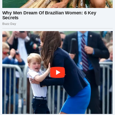
Reddit-пользователи поддержали жену: если
бы Людмила уважала границы, всё было бы
иначе.
Свекровь решила, что внук
будет её, и устроила себе
бэби-шауэр
Марина с мужем ждали первого ребёнка. Его
мама, Людмила, была слишком возбуждена от
идеи стать бабушкой — настолько, что начала
называть ребёнка
«моим малышом».
Муж
Марины говорил не обращать внимания.
Людмила захотела устроить бэби-шауэр, но
только для своих подруг.
«Ты можешь потом