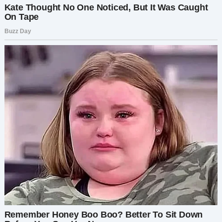
себе устроить своё.»
Супруги составили
список подарков в садовой тематике, выбрали
торт с цветами. Но на празднике всё оказалось
в стиле цирка.
Подарки тоже были с цирковыми зверями. Муж
не сдержался:
«Это вообще не то, что мы
просили.»
Людмила объяснила:
«Мне не
нравится ваш стиль. Я устроила праздник
для себя. У моего малыша будет комната у
меня дома.»
Это стало последней каплей. Марина заявила,
что та не увидит ребёнка. Людмила
разрыдалась и пожаловалась семье. Те
обвинили молодую пару в эгоизме. Но
комментаторы поддержали Марину:
свекровь