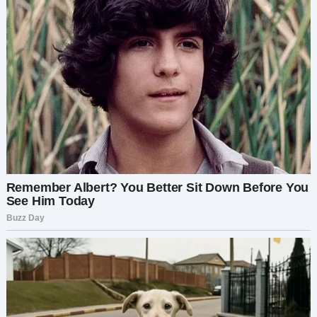
слишком ли жёстко она поступила, дав своему
мужу ультиматум. Он почти не участвовал в её
беременности. По её словам, они были вместе
пять лет, но женаты — только шесть месяцев.
Беременная на шестом месяце, она обратилась
за советом к другим. Она рассказала, что у её
мужа, Игоря, были непростые отношения с
матерью:
«Мой муж слишком близок со своей матерью.
Он может говорить с ней часами и проводит с
ней больше времени, чем со мной.»
Всё дошло до предела, когда она попросила его
помогать ей больше — готовиться к рождению
ребёнка. Игорь отказался, сказав, что это
отнимет у него время, которое он тратит на
маму. На её просьбу он ответил: