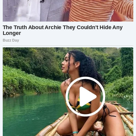
пространство — заглядывала в спальню,
рылась в бумагах. На жалобы муж реагировал
скептически.
Тогда она решила доказать, что свекровь
действительно нарушает границы. Вместе они
придумали план: намазать дверную ручку
блёстками. Но этого оказалось мало. При
следующем визите они подготовили папку с
блёстками, которая «взорвалась» при
открытии двери.
И как назло, Людмила снова полезла куда не
надо — результатом стал блестящий скандал.
«Она орала, а я ей кричала в ответ. Муж
сказал, что я перегнула палку.»
Позже
свекровь жаловалась, что блёстки до сих пор
не может вычистить из машины.