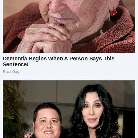
После этого ей пришли сообщения от Игоря и
Людмилы, обвиняющие её в неуважении и
ревности. Она опубликовала свою историю на
Reddit, чтобы узнать, не перегнула ли палку.
Поддержка была мощной, и она поняла: её
свекровь просто соревнуется с ней.
После откровенного разговора Игорь
расплакался и пообещал всё изменить. Однако
Людмила заявила:
«Ты всё равно никогда не
победишь.»
Тогда она твёрдо ответила:
«Если
так продолжится, ты не увидишь внука.»
Игорь с тех пор начал меняться.
Жена уезжает от
родственников мужа после