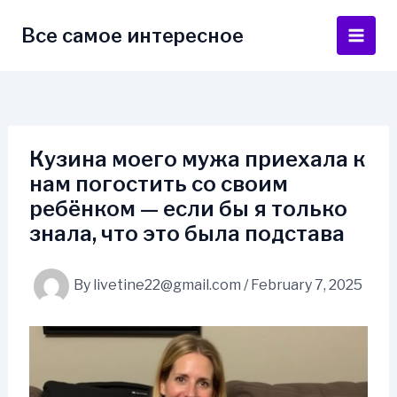
Skip
to
Все самое интересное
Main
content
Men
Кузина моего мужа приехала к
нам погостить со своим
ребёнком — если бы я только
знала, что это была подстава
By
livetine22@gmail.com
/
February 7, 2025